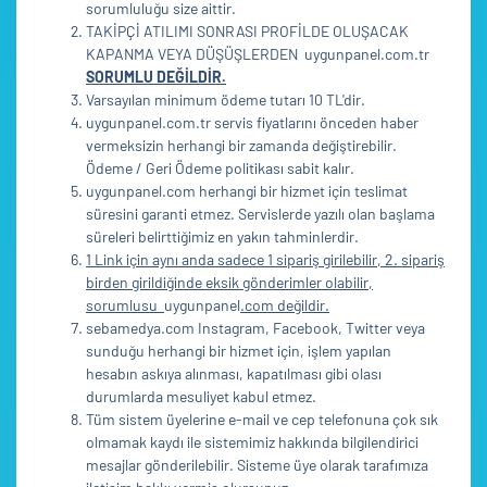
sorumluluğu size aittir.
TAKİPÇİ ATILIMI SONRASI PROFİLDE OLUŞACAK
KAPANMA VEYA DÜŞÜŞLERDEN uygunpanel.com.tr
SORUMLU DEĞİLDİR.
Varsayılan minimum ödeme tutarı 10 TL'dir.
uygunpanel.com.tr servis fiyatlarını önceden haber
vermeksizin herhangi bir zamanda değiştirebilir.
Ödeme / Geri Ödeme politikası sabit kalır.
uygunpanel.com herhangi bir hizmet için teslimat
süresini garanti etmez. Servislerde yazılı olan başlama
süreleri belirttiğimiz en yakın tahminlerdir.
1 Link için aynı anda sadece 1 sipariş girilebilir, 2. sipariş
birden girildiğinde eksik gönderimler olabilir,
sorumlusu
uygunpanel
.com değildir.
sebamedya.com Instagram, Facebook, Twitter veya
sunduğu herhangi bir hizmet için, işlem yapılan
hesabın askıya alınması, kapatılması gibi olası
durumlarda mesuliyet kabul etmez.
Tüm sistem üyelerine e-mail ve cep telefonuna çok sık
olmamak kaydı ile sistemimiz hakkında bilgilendirici
mesajlar gönderilebilir. Sisteme üye olarak tarafımıza